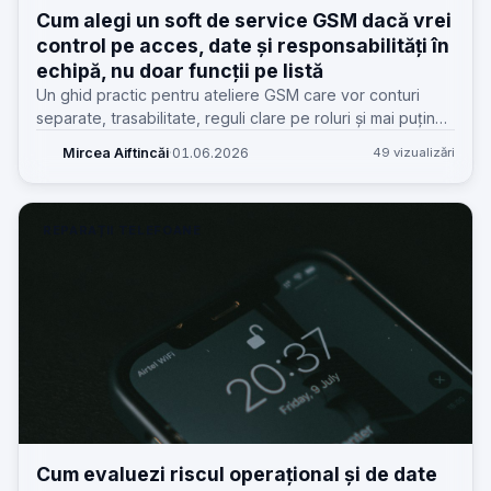
Cum alegi un soft de service GSM dacă vrei
control pe acces, date și responsabilități în
echipă, nu doar funcții pe listă
Un ghid practic pentru ateliere GSM care vor conturi
separate, trasabilitate, reguli clare pe roluri și mai puține
confuzii în fișe, statusuri și datele clienților.
Mircea Aiftincăi
·
01.06.2026
49 vizualizări
REPARAȚII TELEFOANE
Cum evaluezi riscul operațional și de date