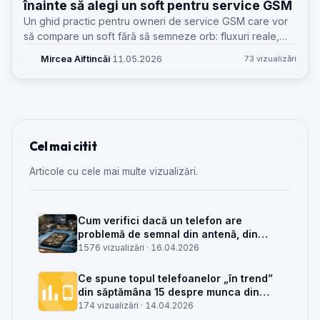
înainte să alegi un soft pentru service GSM
Un ghid practic pentru owneri de service GSM care vor
să compare un soft fără să semneze orb: fluxuri reale,
acces, documente, stoc, termeni, suport și întrebările
Mircea Aiftincăi
·
11.05.2026
73 vizualizări
corecte înainte de abonare.
Cel mai citit
Articole cu cele mai multe vizualizări.
Cum verifici dacă un telefon are
problemă de semnal din antenă, din
placa de bază sau din rețea
1576 vizualizări ·
16.04.2026
Ce spune topul telefoanelor „în trend”
din săptămâna 15 despre munca din
service GSM
174 vizualizări ·
14.04.2026