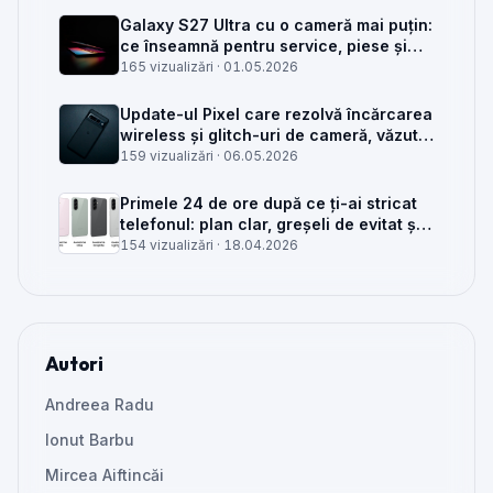
Galaxy S27 Ultra cu o cameră mai puțin:
ce înseamnă pentru service, piese și
client
165 vizualizări ·
01.05.2026
Update-ul Pixel care rezolvă încărcarea
wireless și glitch-uri de cameră, văzut
din service
159 vizualizări ·
06.05.2026
Primele 24 de ore după ce ți-ai stricat
telefonul: plan clar, greșeli de evitat și
când mai merită reparat
154 vizualizări ·
18.04.2026
Autori
Andreea Radu
Ionut Barbu
Mircea Aiftincăi