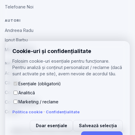
Telefoane Noi
AUTORI
Andreea Radu
Ionut Barbu
Mircea Aiftincăi
Cookie-uri și confidențialitate
Folosim cookie-uri esențiale pentru funcționare.
NAVIGARE
Pentru analiză și conținut personalizat / reclame (dacă
Acasă
sunt activate pe site), avem nevoie de acordul tău.
Căutare
Esențiale (obligatorii)
Contact
Analitică
Marketing / reclame
Confidențialitate
Cookie
Politica cookie
·
Confidențialitate
Doar esențiale
Salvează selecția
GSMOS
Ajutor Tehnologia
zenGSM
Telefoane Beiuș
Licitații GSM
·
·
·
·