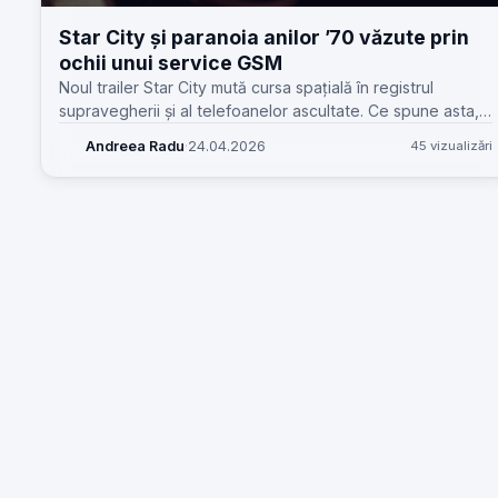
Star City și paranoia anilor ’70 văzute prin
ochii unui service GSM
Noul trailer Star City mută cursa spațială în registrul
supravegherii și al telefoanelor ascultate. Ce spune asta,
practic, despre cultura comunicațiilor și de ce contează
Andreea Radu
·
24.04.2026
45 vizualizări
azi.