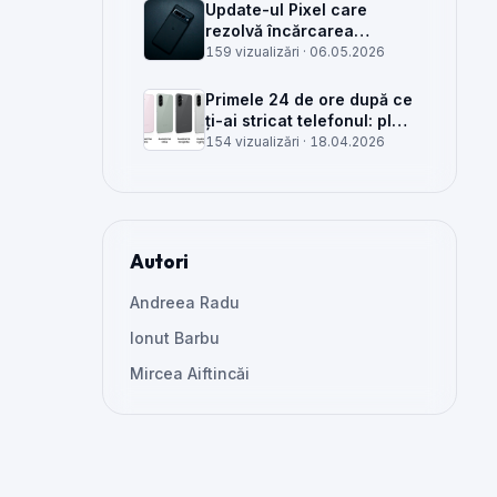
Update-ul Pixel care
rezolvă încărcarea
wireless și glitch-uri de
159 vizualizări ·
06.05.2026
cameră, văzut din service
Primele 24 de ore după ce
ți-ai stricat telefonul: plan
clar, greșeli de evitat și
154 vizualizări ·
18.04.2026
când mai merită reparat
Autori
Andreea Radu
Ionut Barbu
Mircea Aiftincăi