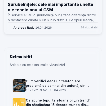
Șurubelnițele: cele mai importante unelte
ale tehnicianului GSM
În service GSM, o șurubelniță bună face diferența dintre
o desfacere curată și un șurub distrus. Ce tipuri merită,
unde greșesc tehnicienii și cum alegi corect setul.
Andreea Radu
·
16.04.2026
36 vizualizări
Cel mai citit
Articole cu cele mai multe vizualizări.
Cum verifici dacă un telefon are
problemă de semnal din antenă, din
placa de bază sau din rețea
1572 vizualizări ·
16.04.2026
Ce spune topul telefoanelor „în trend”
din săptămâna 15 despre munca din