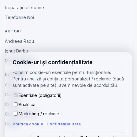
Reparații telefoane
Telefoane Noi
AUTORI
Andreea Radu
Ionut Barbu
Mircea Aiftincăi
Cookie-uri și confidențialitate
Folosim cookie-uri esențiale pentru funcționare.
NAVIGARE
Pentru analiză și conținut personalizat / reclame (dacă
Acasă
sunt activate pe site), avem nevoie de acordul tău.
Căutare
Esențiale (obligatorii)
Contact
Analitică
Marketing / reclame
Confidențialitate
Cookie
Politica cookie
·
Confidențialitate