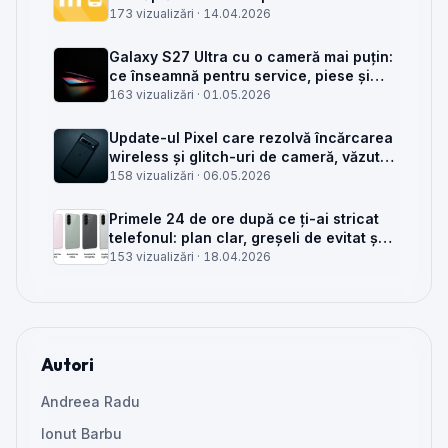
service GSM
173 vizualizări ·
14.04.2026
Galaxy S27 Ultra cu o cameră mai puțin:
ce înseamnă pentru service, piese și
client
163 vizualizări ·
01.05.2026
Update-ul Pixel care rezolvă încărcarea
wireless și glitch-uri de cameră, văzut
din service
158 vizualizări ·
06.05.2026
Primele 24 de ore după ce ți-ai stricat
telefonul: plan clar, greșeli de evitat și
când mai merită reparat
153 vizualizări ·
18.04.2026
Autori
Andreea Radu
Ionut Barbu