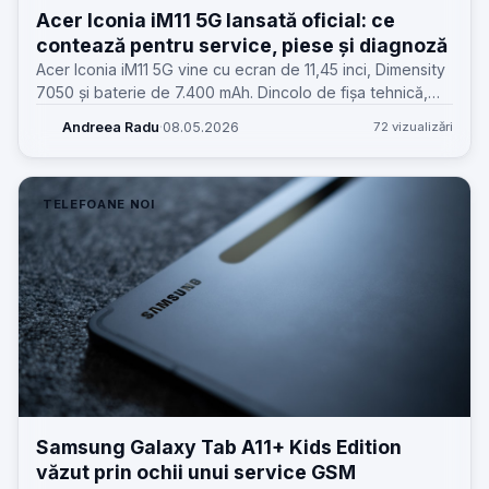
Acer Iconia iM11 5G lansată oficial: ce
contează pentru service, piese și diagnoză
Acer Iconia iM11 5G vine cu ecran de 11,45 inci, Dimensity
7050 și baterie de 7.400 mAh. Dincolo de fișa tehnică,
contează ce înseamnă asta pentru atelier, piese și
Andreea Radu
·
08.05.2026
72 vizualizări
reparații.
TELEFOANE NOI
Samsung Galaxy Tab A11+ Kids Edition
văzut prin ochii unui service GSM