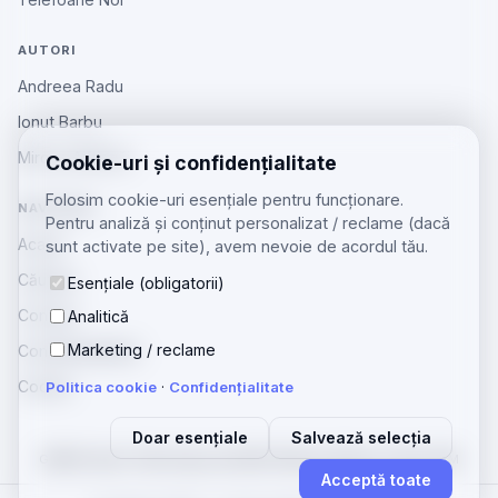
AUTORI
Andreea Radu
Ionut Barbu
Mircea Aiftincăi
Cookie-uri și confidențialitate
Folosim cookie-uri esențiale pentru funcționare.
NAVIGARE
Pentru analiză și conținut personalizat / reclame (dacă
Acasă
sunt activate pe site), avem nevoie de acordul tău.
Căutare
Esențiale (obligatorii)
Contact
Analitică
Marketing / reclame
Confidențialitate
Cookie
Politica cookie
·
Confidențialitate
Doar esențiale
Salvează selecția
GSMOS
Ajutor Tehnologia
zenGSM
Telefoane Beiuș
Licitații GSM
·
·
·
·
Acceptă toate