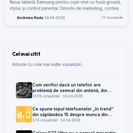
Noua tabletă Samsung pentru copii vine cu husă groasă,
stylus și control parental. Dincolo de marketing, contează
ce înseamnă asta pentru uzură, reparații și discuția cu
Andreea Radu
·
19.04.2026
77 vizualizări
clientul.
Cel mai citit
Articole cu cele mai multe vizualizări.
Cum verifici dacă un telefon are
problemă de semnal din antenă, din
placa de bază sau din rețea
1576 vizualizări ·
16.04.2026
Ce spune topul telefoanelor „în trend”
din săptămâna 15 despre munca din
service GSM
174 vizualizări ·
14.04.2026
Galaxy S27 Ultra cu o cameră mai puțin: