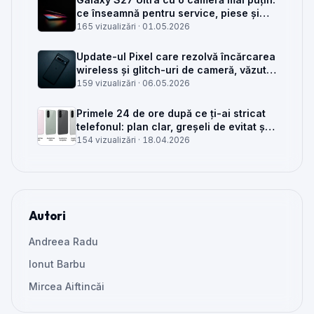
ce înseamnă pentru service, piese și
client
165 vizualizări ·
01.05.2026
Update-ul Pixel care rezolvă încărcarea
wireless și glitch-uri de cameră, văzut
din service
159 vizualizări ·
06.05.2026
Primele 24 de ore după ce ți-ai stricat
telefonul: plan clar, greșeli de evitat și
când mai merită reparat
154 vizualizări ·
18.04.2026
Autori
Andreea Radu
Ionut Barbu
Mircea Aiftincăi