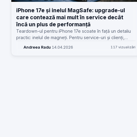
iPhone 17e și inelul MagSafe: upgrade-ul
care contează mai mult în service decât
încă un plus de performanță
Teardown-ul pentru iPhone 17e scoate în față un detaliu
practic: inelul de magneți. Pentru service-uri și clienți,
schimbă accesoriile compatibile, uzura portului și discuția
Andreea Radu
·
14.04.2026
117 vizualizări
despre upgrade.