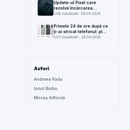
Update-ul Pixel care
rezolvă încărcarea
wireless și glitch-uri de
158 vizualizări ·
06.05.2026
cameră, văzut din service
Primele 24 de ore după ce
ți-ai stricat telefonul: plan
clar, greșeli de evitat și
153 vizualizări ·
18.04.2026
când mai merită reparat
Autori
Andreea Radu
Ionut Barbu
Mircea Aiftincăi