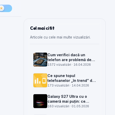
Cel mai citit
Articole cu cele mai multe vizualizări.
Cum verifici dacă un
telefon are problemă de
semnal din antenă, din
1572 vizualizări ·
16.04.2026
placa de bază sau din
rețea
Ce spune topul
telefoanelor „în trend” din
săptămâna 15 despre
173 vizualizări ·
14.04.2026
munca din service GSM
Galaxy S27 Ultra cu o
cameră mai puțin: ce
înseamnă pentru service,
163 vizualizări ·
01.05.2026
piese și client