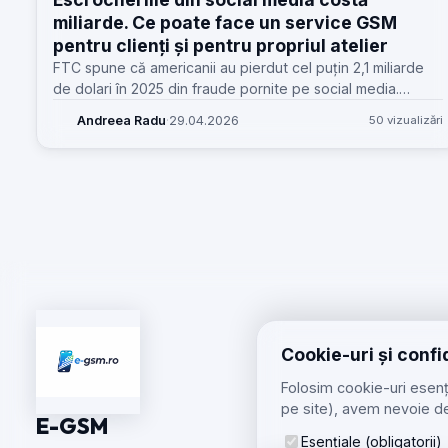
miliarde. Ce poate face un service GSM
pentru clienți și pentru propriul atelier
FTC spune că americanii au pierdut cel puțin 2,1 miliarde
de dolari în 2025 din fraude pornite pe social media.
Pentru service-urile GSM, problema ajunge direct în
Andreea Radu
·
29.04.2026
50 vizualizări
atelier.
Cookie-uri și confi
Folosim cookie-uri esenți
pe site), avem nevoie de
E-GSM
Esențiale (obligatorii)