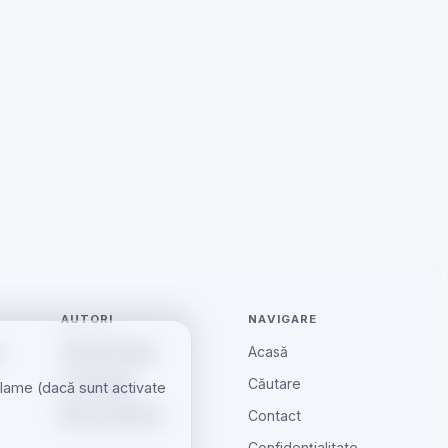
AUTORI
NAVIGARE
e
Andreea Radu
Acasă
Ionut Barbu
Căutare
eclame (dacă sunt activate
Mircea Aiftincăi
Contact
Confidențialitate