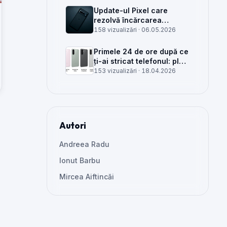
Update-ul Pixel care
rezolvă încărcarea
wireless și glitch-uri de
158 vizualizări ·
06.05.2026
cameră, văzut din service
Primele 24 de ore după ce
ți-ai stricat telefonul: plan
clar, greșeli de evitat și
153 vizualizări ·
18.04.2026
când mai merită reparat
Autori
Andreea Radu
Ionut Barbu
Mircea Aiftincăi