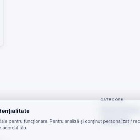
CATEGORII
Reparații telefoan
dențialitate
Telefoane Noi
ale pentru funcționare. Pentru analiză și conținut personalizat / r
 acordul tău.