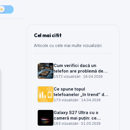
Cel mai citit
Articole cu cele mai multe vizualizări.
Cum verifici dacă un
telefon are problemă de
semnal din antenă, din
1572 vizualizări ·
16.04.2026
placa de bază sau din
rețea
Ce spune topul
telefoanelor „în trend” din
săptămâna 15 despre
173 vizualizări ·
14.04.2026
munca din service GSM
Galaxy S27 Ultra cu o
cameră mai puțin: ce
înseamnă pentru service,
163 vizualizări ·
01.05.2026
piese și client