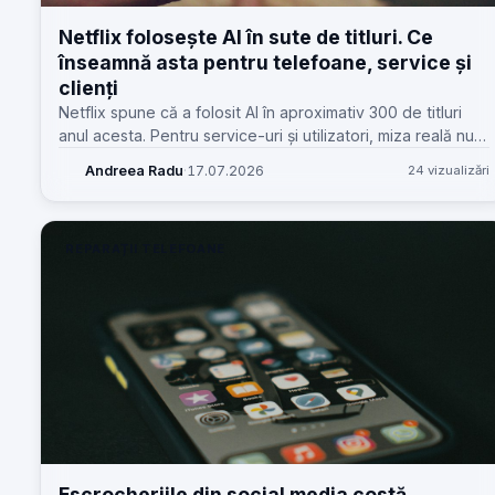
Netflix folosește AI în sute de titluri. Ce
înseamnă asta pentru telefoane, service și
clienți
Netflix spune că a folosit AI în aproximativ 300 de titluri
anul acesta. Pentru service-uri și utilizatori, miza reală nu e
„AI”, ci presiunea pe hardware, baterie și calitatea
Andreea Radu
·
17.07.2026
24 vizualizări
experienței.
REPARAȚII TELEFOANE
Escrocheriile din social media costă