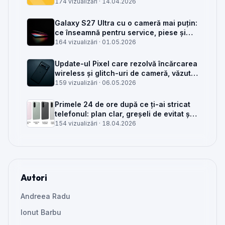
service GSM
174 vizualizări ·
14.04.2026
Galaxy S27 Ultra cu o cameră mai puțin:
ce înseamnă pentru service, piese și
client
164 vizualizări ·
01.05.2026
Update-ul Pixel care rezolvă încărcarea
wireless și glitch-uri de cameră, văzut
din service
159 vizualizări ·
06.05.2026
Primele 24 de ore după ce ți-ai stricat
telefonul: plan clar, greșeli de evitat și
când mai merită reparat
154 vizualizări ·
18.04.2026
Autori
Andreea Radu
Ionut Barbu