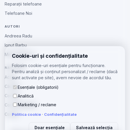
Reparații telefoane
Telefoane Noi
AUTORI
Andreea Radu
Ionut Barbu
Mircea Aiftincăi
Cookie-uri și confidențialitate
Folosim cookie-uri esențiale pentru funcționare.
NAVIGARE
Pentru analiză și conținut personalizat / reclame (dacă
Acasă
sunt activate pe site), avem nevoie de acordul tău.
Căutare
Esențiale (obligatorii)
Contact
Analitică
Marketing / reclame
Confidențialitate
Cookie
Politica cookie
·
Confidențialitate
Doar esențiale
Salvează selecția