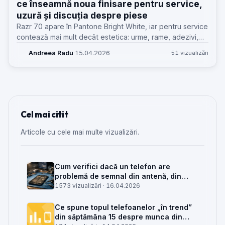
ce înseamnă noua finisare pentru service,
uzură și discuția despre piese
Razr 70 apare în Pantone Bright White, iar pentru service
contează mai mult decât estetica: urme, rame, adezivi,
piese și așteptările clienților la un pliabil alb.
Andreea Radu
·
15.04.2026
51 vizualizări
Cel mai citit
Articole cu cele mai multe vizualizări.
Cum verifici dacă un telefon are
problemă de semnal din antenă, din
placa de bază sau din rețea
1573 vizualizări ·
16.04.2026
Ce spune topul telefoanelor „în trend”
din săptămâna 15 despre munca din