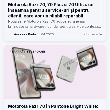
Motorola Razr 70, 70 Plus și 70 Ultra: ce
înseamnă pentru service-uri și pentru
clienții care vor un pliabil reparabil
Noua serie Motorola Razr 70 aduce ecrane mai
luminoase și hardware nou, dar pentru service contează
altceva: construcția, piesele, riscurile la balama și costul
Andreea Radu
·
30.04.2026
78 vizualizări
real după garanție.
REPARAȚII TELEFOANE
Motorola Razr 70 în Pantone Bright White: