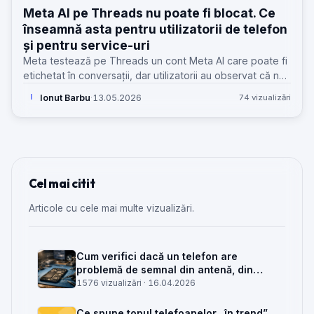
Meta AI pe Threads nu poate fi blocat. Ce
înseamnă asta pentru utilizatorii de telefon
și pentru service-uri
Meta testează pe Threads un cont Meta AI care poate fi
etichetat în conversații, dar utilizatorii au observat că nu
îl pot bloca. Dincolo de scandal, apar întrebări practice
Ionut Barbu
·
13.05.2026
74 vizualizări
I
pentru telefon, cont și suport.
Cel mai citit
Articole cu cele mai multe vizualizări.
Cum verifici dacă un telefon are
problemă de semnal din antenă, din
placa de bază sau din rețea
1576 vizualizări ·
16.04.2026
Ce spune topul telefoanelor „în trend”