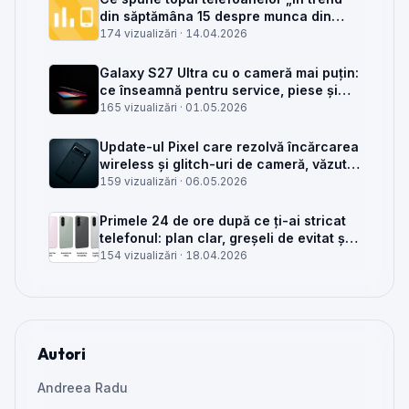
din săptămâna 15 despre munca din
service GSM
174 vizualizări ·
14.04.2026
Galaxy S27 Ultra cu o cameră mai puțin:
ce înseamnă pentru service, piese și
client
165 vizualizări ·
01.05.2026
Update-ul Pixel care rezolvă încărcarea
wireless și glitch-uri de cameră, văzut
din service
159 vizualizări ·
06.05.2026
Primele 24 de ore după ce ți-ai stricat
telefonul: plan clar, greșeli de evitat și
când mai merită reparat
154 vizualizări ·
18.04.2026
Autori
Andreea Radu