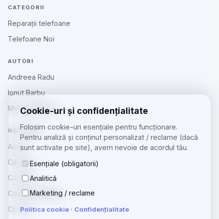
CATEGORII
Reparații telefoane
Telefoane Noi
AUTORI
Andreea Radu
Ionut Barbu
Mircea Aiftincăi
Cookie-uri și confidențialitate
Folosim cookie-uri esențiale pentru funcționare.
NAVIGARE
Pentru analiză și conținut personalizat / reclame (dacă
Acasă
sunt activate pe site), avem nevoie de acordul tău.
Căutare
Esențiale (obligatorii)
Contact
Analitică
Marketing / reclame
Confidențialitate
Cookie
Politica cookie
·
Confidențialitate