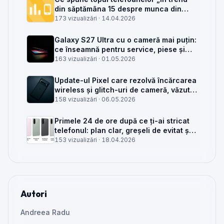
din săptămâna 15 despre munca din
service GSM
173 vizualizări ·
14.04.2026
Galaxy S27 Ultra cu o cameră mai puțin:
ce înseamnă pentru service, piese și
client
163 vizualizări ·
01.05.2026
Update-ul Pixel care rezolvă încărcarea
wireless și glitch-uri de cameră, văzut
din service
158 vizualizări ·
06.05.2026
Primele 24 de ore după ce ți-ai stricat
telefonul: plan clar, greșeli de evitat și
când mai merită reparat
153 vizualizări ·
18.04.2026
Autori
Andreea Radu