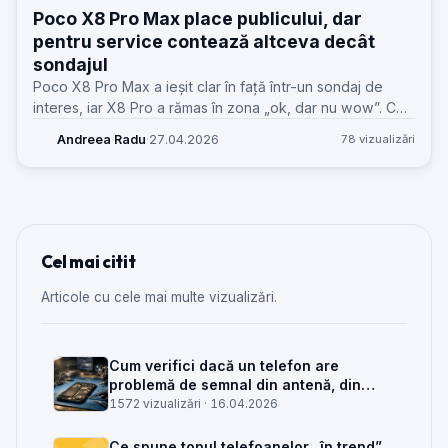
Poco X8 Pro Max place publicului, dar
pentru service contează altceva decât
sondajul
Poco X8 Pro Max a ieșit clar în față într-un sondaj de
interes, iar X8 Pro a rămas în zona „ok, dar nu wow”. Ce
înseamnă asta pentru service GSM, piese, uzură și
Andreea Radu
·
27.04.2026
78 vizualizări
așteptările clienților.
Cel mai citit
Articole cu cele mai multe vizualizări.
Cum verifici dacă un telefon are
problemă de semnal din antenă, din
placa de bază sau din rețea
1572 vizualizări ·
16.04.2026
Ce spune topul telefoanelor „în trend”