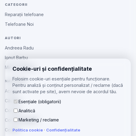
CATEGORII
Reparații telefoane
Telefoane Noi
AUTORI
Andreea Radu
Ionut Barbu
Mircea Aiftincăi
Cookie-uri și confidențialitate
Folosim cookie-uri esențiale pentru funcționare.
NAVIGARE
Pentru analiză și conținut personalizat / reclame (dacă
Acasă
sunt activate pe site), avem nevoie de acordul tău.
Căutare
Esențiale (obligatorii)
Contact
Analitică
Marketing / reclame
Confidențialitate
Cookie
Politica cookie
·
Confidențialitate