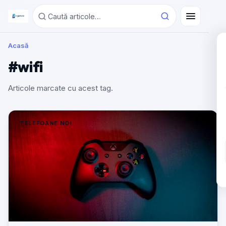
Acasă
#wifi
Articole marcate cu acest tag.
TELEFOANE NOI