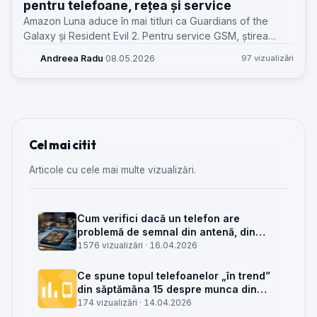
pentru telefoane, rețea și service
Amazon Luna aduce în mai titluri ca Guardians of the
Galaxy și Resident Evil 2. Pentru service GSM, știrea
contează prin testul real pe care îl pune pe telefon, Wi‑Fi
Andreea Radu
·
08.05.2026
97 vizualizări
și baterie.
Cel mai citit
Articole cu cele mai multe vizualizări.
Cum verifici dacă un telefon are
problemă de semnal din antenă, din
placa de bază sau din rețea
1576 vizualizări ·
16.04.2026
Ce spune topul telefoanelor „în trend”
din săptămâna 15 despre munca din
service GSM
174 vizualizări ·
14.04.2026