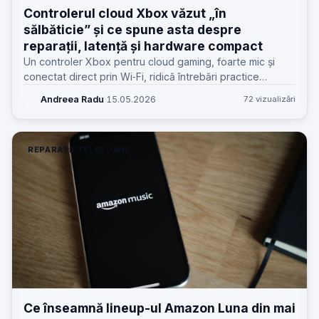
Controlerul cloud Xbox văzut „în
sălbăticie” și ce spune asta despre
reparații, latență și hardware compact
Un controler Xbox pentru cloud gaming, foarte mic și
conectat direct prin Wi‑Fi, ridică întrebări practice
despre latență, baterie, butoane și reparații.
Andreea Radu
·
15.05.2026
72 vizualizări
REPARAȚII TELEFOANE
Ce înseamnă lineup-ul Amazon Luna din mai