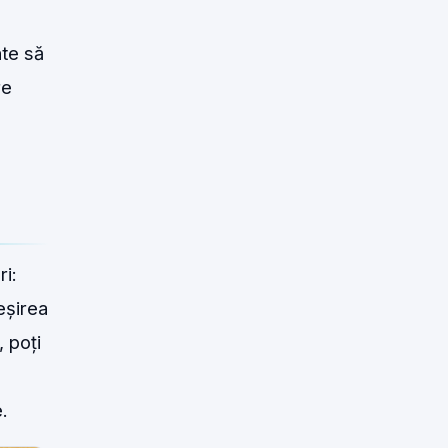
nte să
re
ri:
ieșirea
 poți
.