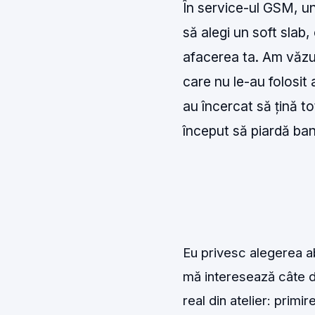
În service-ul GSM, un
să alegi un soft slab,
afacerea ta. Am văzut 
care nu le-au folosit
au încercat să țină t
început să piardă bani
Eu privesc alegerea a
mă interesează câte d
real din atelier: primi