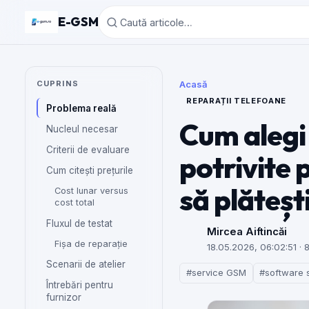
E-GSM
CUPRINS
Acasă
REPARAȚII TELEFOANE
Problema reală
Cum alegi
Nucleul necesar
Criterii de evaluare
potrivite 
Cum citești prețurile
să plătești
Cost lunar versus
cost total
Fluxul de testat
Mircea Aiftincăi
Fișa de reparație
18.05.2026, 06:02:51
· 8
Scenarii de atelier
#service GSM
#software 
Întrebări pentru
furnizor