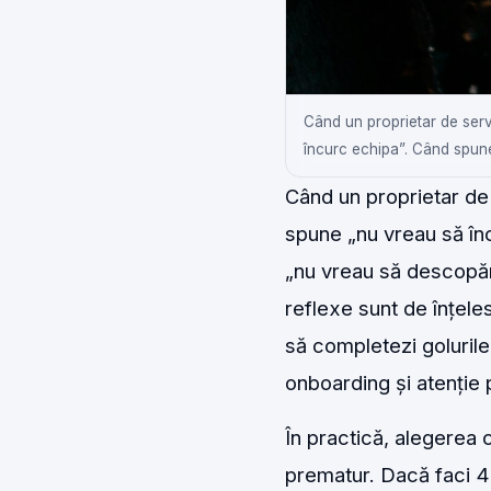
Când un proprietar de serv
încurc echipa”. Când spune
Când un proprietar de 
spune „nu vreau să în
„nu vreau să descopăr 
reflexe sunt de înțele
să completezi golurile
onboarding și atenție p
În practică, alegerea c
prematur. Dacă faci 40