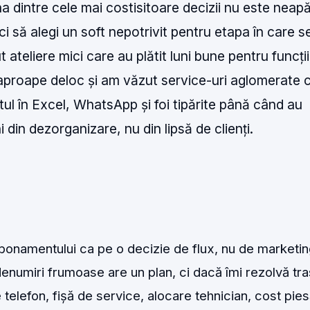
a dintre cele mai costisitoare decizii nu este neap
 ci să alegi un soft nepotrivit pentru etapa în care s
ateliere mici care au plătit luni bune pentru funcți
 aproape deloc și am văzut service-uri aglomerate 
otul în Excel, WhatsApp și foi tipărite până când au
 din dezorganizare, nu din lipsă de clienți.
bonamentului ca pe o decizie de flux, nu de marketin
enumiri frumoase are un plan, ci dacă îmi rezolvă tra
re telefon, fișă de service, alocare tehnician, cost pies