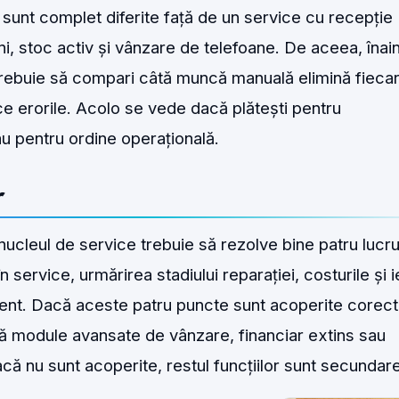
e sunt complet diferite față de un service cu recepție
eni, stoc activ și vânzare de telefoane. De aceea, înai
 trebuie să compari câtă muncă manuală elimină fieca
ce erorile. Acolo se vede dacă plătești pentru
au pentru ordine operațională.
r
nucleul de service trebuie să rezolve bine patru lucru
în service, urmărirea stadiului reparației, costurile și 
ent. Dacă aceste patru puncte sunt acoperite corect,
ără module avansate de vânzare, financiar extins sau
acă nu sunt acoperite, restul funcțiilor sunt secundare