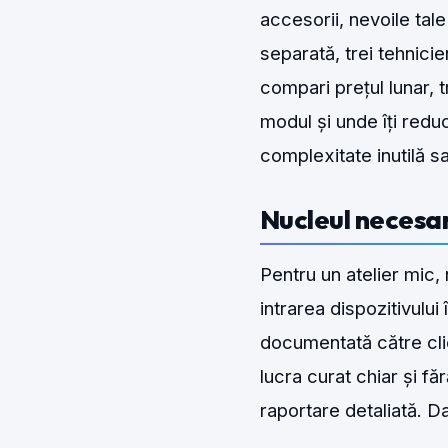
accesorii, nevoile tal
separată, trei tehnici
compari prețul lunar,
modul și unde îți redu
complexitate inutilă s
Nucleul necesa
Pentru un atelier mic, 
intrarea dispozitivului 
documentată către cli
lucra curat chiar și f
raportare detaliată. D