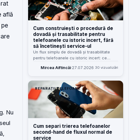
ărat
e află
i pe
Cum construiești o procedură de
dovadă și trasabilitate pentru
care
telefoanele cu istoric incert, fără
să încetinești service-ul
Un flux simplu de dovadă și trasabilitate
pentru telefoanele cu istoric incert: ce
verifici, cum notezi, cine răspunde și cum
Mircea Aiftincăi
·
27.07.2026
30 vizualizări
reduci disputele fără să blochezi recepția.
REPARAȚII TELEFOANE
g. Nu
seul
Cum separi trierea telefoanelor
second-hand de fluxul normal de
ă,
service