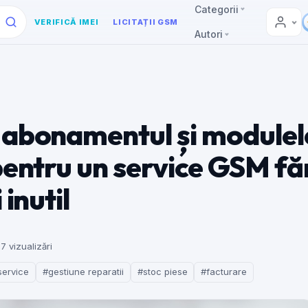
Categorii
VERIFICĂ IMEI
LICITAȚII GSM
Autori
 abonamentul și modulel
pentru un service GSM fă
 inutil
7 vizualizări
service
#gestiune reparatii
#stoc piese
#facturare