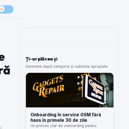
e
Ți-ar plăcea și
ră
Selectate după categorie și subiecte apropiate.
REPARAȚII TELEFOANE
Onboarding în service GSM fără
haos în primele 30 de zile
Un proces clar de onboarding pentru