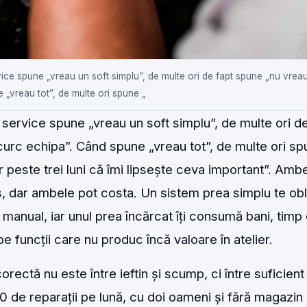
ice spune „vreau un soft simplu”, de multe ori de fapt spune „nu vrea
 „vreau tot”, de multe ori spune „
service spune „vreau un soft simplu”, de multe ori de
curc echipa”. Când spune „vreau tot”, de multe ori s
peste trei luni că îmi lipsește ceva important”. Amb
s, dar ambele pot costa. Un sistem prea simplu te obl
 manual, iar unul prea încărcat îți consumă bani, timp
e funcții care nu produc încă valoare în atelier.
orectă nu este între ieftin și scump, ci între suficient 
 de reparații pe lună, cu doi oameni și fără magazin