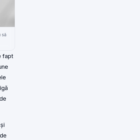
u să
 fapt
pune
ele
igă
 de
și
 de