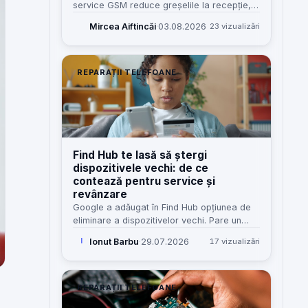
service GSM reduce greșelile la recepție,
costurile omise și dependența de „șeful
Mircea Aiftincăi
·
03.08.2026
23 vizualizări
care știe tot”. Iată cum îl construiesc eu,
pas cu pas.
REPARAȚII TELEFOANE
Find Hub te lasă să ștergi
dispozitivele vechi: de ce
contează pentru service și
revânzare
Google a adăugat în Find Hub opțiunea de
eliminare a dispozitivelor vechi. Pare un
detaliu minor, dar pentru service, revânzare
Ionut Barbu
·
29.07.2026
17 vizualizări
I
și clienți înseamnă mai puțină confuzie și
mai puține blocaje.
REPARAȚII TELEFOANE