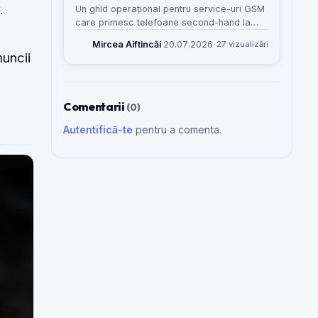
.
Un ghid operațional pentru service-uri GSM
care primesc telefoane second-hand la
test, evaluare sau posibilă reparație și vor
Mircea Aiftincăi
·
20.07.2026
27 vizualizări
să evite amestecul cu intrările normale în
muncii
atelier.
Comentarii
(0)
Autentifică-te
pentru a comenta.