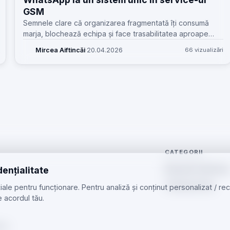
GSM
Semnele clare că organizarea fragmentată îți consumă
marja, blochează echipa și face trasabilitatea aproape
imposibilă într-un service GSM mic sau mediu.
Mircea Aiftincăi
·
20.04.2026
66 vizualizări
CATEGORII
Reparații telefoan
dențialitate
Telefoane Noi
ale pentru funcționare. Pentru analiză și conținut personalizat / r
 acordul tău.
 cu