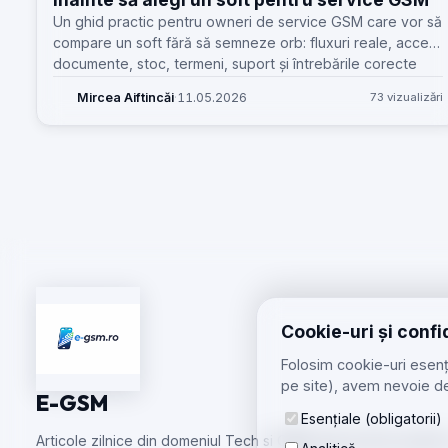
Un ghid practic pentru owneri de service GSM care vor să
compare un soft fără să semneze orb: fluxuri reale, acces,
documente, stoc, termeni, suport și întrebările corecte
înainte de abonare.
Mircea Aiftincăi
·
11.05.2026
73 vizualizări
Cookie-uri și confi
Folosim cookie-uri esenți
pe site), avem nevoie de
E-GSM
Esențiale (obligatorii)
Articole zilnice din domeniul Tech si GSM care te tin la curent