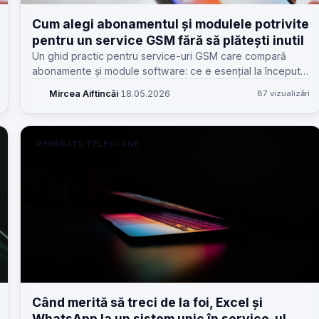
Cum alegi abonamentul și modulele potrivite
pentru un service GSM fără să plătești inutil
Un ghid practic pentru service-uri GSM care compară
abonamente și module software: ce e esențial la început,
ce devine util la volum și ce costuri ascunse apar dacă
Mircea Aiftincăi
·
18.05.2026
87 vizualizări
alegi doar după preț.
REPARAȚII TELEFOANE
Când merită să treci de la foi, Excel și
WhatsApp la un sistem unic în service-ul