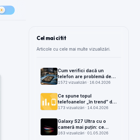
Cel mai citit
Articole cu cele mai multe vizualizări.
Cum verifici dacă un
telefon are problemă de
semnal din antenă, din
1572 vizualizări ·
16.04.2026
placa de bază sau din
rețea
Ce spune topul
telefoanelor „în trend” din
săptămâna 15 despre
173 vizualizări ·
14.04.2026
munca din service GSM
Galaxy S27 Ultra cu o
cameră mai puțin: ce
înseamnă pentru service,
163 vizualizări ·
01.05.2026
piese și client