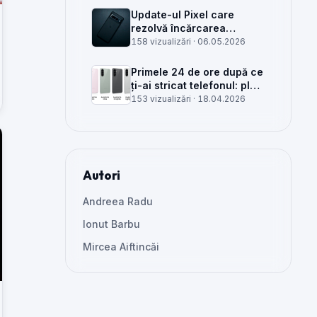
Update-ul Pixel care
rezolvă încărcarea
wireless și glitch-uri de
158 vizualizări ·
06.05.2026
cameră, văzut din service
Primele 24 de ore după ce
ți-ai stricat telefonul: plan
clar, greșeli de evitat și
153 vizualizări ·
18.04.2026
când mai merită reparat
Autori
Andreea Radu
Ionut Barbu
Mircea Aiftincăi