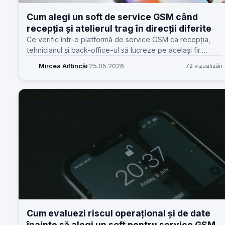
Cum alegi un soft de service GSM când
recepția și atelierul trag în direcții diferite
Ce verific într-o platformă de service GSM ca recepția,
tehnicianul și back-office-ul să lucreze pe același fir:
statusuri, costuri, stoc, documente și comunicare clară.
Mircea Aiftincăi
·
25.05.2026
72 vizualizări
REPARAȚII TELEFOANE
Cum evaluezi riscul operațional și de date
înainte să alegi un soft pentru service GSM