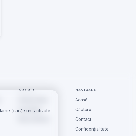
AUTORI
NAVIGARE
e
Andreea Radu
Acasă
Ionut Barbu
Căutare
eclame (dacă sunt activate
Mircea Aiftincăi
Contact
Confidențialitate