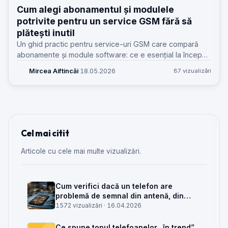
Cum alegi abonamentul și modulele
potrivite pentru un service GSM fără să
plătești inutil
Un ghid practic pentru service-uri GSM care compară
abonamente și module software: ce e esențial la început,
ce devine util la volum și ce costuri ascunse apar dacă
Mircea Aiftincăi
·
18.05.2026
87 vizualizări
alegi doar după preț.
Cel mai citit
Articole cu cele mai multe vizualizări.
Cum verifici dacă un telefon are
problemă de semnal din antenă, din
placa de bază sau din rețea
1572 vizualizări ·
16.04.2026
Ce spune topul telefoanelor „în trend”