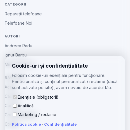
CATEGORII
Reparații telefoane
Telefoane Noi
AUTORI
Andreea Radu
Ionut Barbu
Mircea Aiftincăi
Cookie-uri și confidențialitate
Folosim cookie-uri esențiale pentru funcționare.
NAVIGARE
Pentru analiză și conținut personalizat / reclame (dacă
Acasă
sunt activate pe site), avem nevoie de acordul tău.
Căutare
Esențiale (obligatorii)
Contact
Analitică
Marketing / reclame
Confidențialitate
Cookie
Politica cookie
·
Confidențialitate