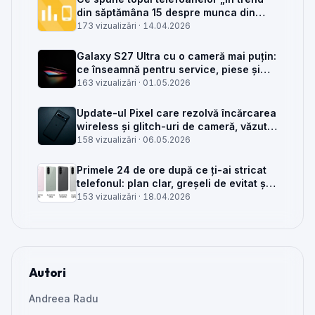
din săptămâna 15 despre munca din
service GSM
173 vizualizări ·
14.04.2026
Galaxy S27 Ultra cu o cameră mai puțin:
ce înseamnă pentru service, piese și
client
163 vizualizări ·
01.05.2026
Update-ul Pixel care rezolvă încărcarea
wireless și glitch-uri de cameră, văzut
din service
158 vizualizări ·
06.05.2026
Primele 24 de ore după ce ți-ai stricat
telefonul: plan clar, greșeli de evitat și
când mai merită reparat
153 vizualizări ·
18.04.2026
Autori
Andreea Radu