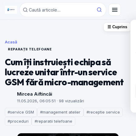
☰ Cuprins
Acasă
REPARAȚII TELEFOANE
Cum îți instruiești echipa să
lucreze unitar într-un service
GSM fără micro-management
Mircea Aiftincăi
11.05.2026, 06:05:51
· 98 vizualizări
#service GSM
#management atelier
#receptie service
#proceduri
#reparatii telefoane