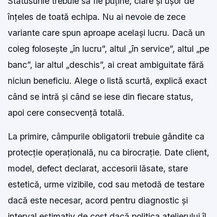
Statusurile trebuie să fie puține, clare și ușor de
înțeles de toată echipa. Nu ai nevoie de zece
variante care spun aproape același lucru. Dacă un
coleg folosește „în lucru”, altul „în service”, altul „pe
banc”, iar altul „deschis”, ai creat ambiguitate fără
niciun beneficiu. Alege o listă scurtă, explică exact
când se intră și când se iese din fiecare status,
apoi cere consecvență totală.
La primire, câmpurile obligatorii trebuie gândite ca
protecție operațională, nu ca birocrație. Date client,
model, defect declarat, accesorii lăsate, stare
estetică, urme vizibile, cod sau metodă de testare
dacă este necesar, acord pentru diagnostic și
interval estimativ de cost dacă politica atelierului îl