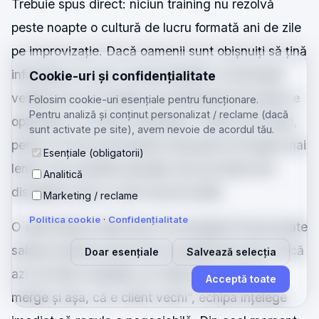
Trebuie spus direct: niciun training nu rezolvă
peste noapte o cultură de lucru formată ani de zile
pe improvizație. Dacă oamenii sunt obișnuiți să țină
informația „în cap”, să lase detalii în conversații
Cookie-uri și confidențialitate
verbale sau să creadă că actualizarea de status e
Folosim cookie-uri esențiale pentru funcționare.
Pentru analiză și conținut personalizat / reclame (dacă
opțională, vor exista rezistențe. Unele sunt firești,
sunt activate pe site), avem nevoie de acordul tău.
pentru că orice procedură nouă pare la început mai
Esențiale (obligatorii)
lentă. Dar această senzație vine de obicei din
Analitică
disciplină nouă, nu din muncă inutilă.
Marketing / reclame
Politica cookie
·
Confidențialitate
O altă limitare reală este că managerul însuși poate
sabota sistemul dacă face excepții prea des. Dacă
Doar esențiale
Salvează selecția
azi ceri fișă completă, iar mâine spui „lasă că
Acceptă toate
merge și așa, că e client vechi”, echipa înțelege