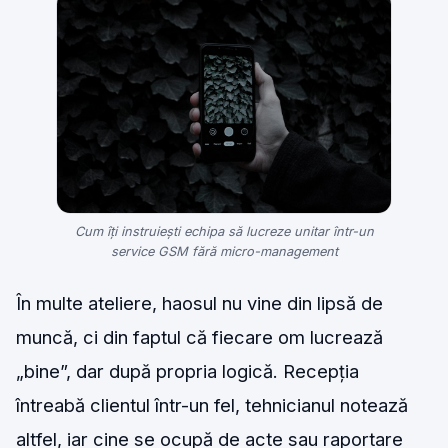
Cum îți instruiești echipa să lucreze unitar într-un
service GSM fără micro-management
În multe ateliere, haosul nu vine din lipsă de
muncă, ci din faptul că fiecare om lucrează
„bine”, dar după propria logică. Recepția
întreabă clientul într-un fel, tehnicianul notează
altfel, iar cine se ocupă de acte sau raportare