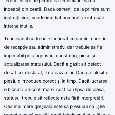
terenul în ordine pentru ca tehnicianul să nu
înceapă din ceață. Dacă oamenii de la primire sunt
instruiți bine, scade imediat numărul de întrebări
interne inutile.
Tehnicianul nu trebuie încărcat cu sarcini care țin
de recepție sau administrativ, dar trebuie să fie
impecabil pe diagnostic, constatări, piese și
actualizarea statusului. Dacă a găsit alt defect
decât cel declarat, îl notează clar. Dacă a folosit o
piesă, o introduce corect și la timp. Dacă lucrarea
e blocată de confirmare, cost sau lipsă de piesă,
statusul trebuie să reflecte asta fără interpretări.
Cea mai mare greșeală este să presupui că „știe
recepția ce să spună” dacă tehnicianul nu a lăsat o