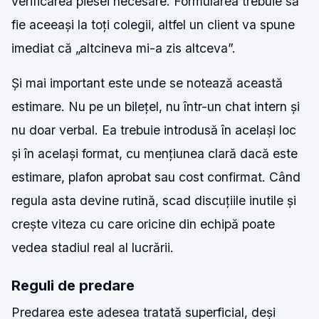
verificarea piesei necesare. Formularea trebuie să
fie aceeași la toți colegii, altfel un client va spune
imediat că „altcineva mi-a zis altceva”.
Și mai important este unde se notează această
estimare. Nu pe un bilețel, nu într-un chat intern și
nu doar verbal. Ea trebuie introdusă în același loc
și în același format, cu mențiunea clară dacă este
estimare, plafon aprobat sau cost confirmat. Când
regula asta devine rutină, scad discuțiile inutile și
crește viteza cu care oricine din echipă poate
vedea stadiul real al lucrării.
Reguli de predare
Predarea este adesea tratată superficial, deși