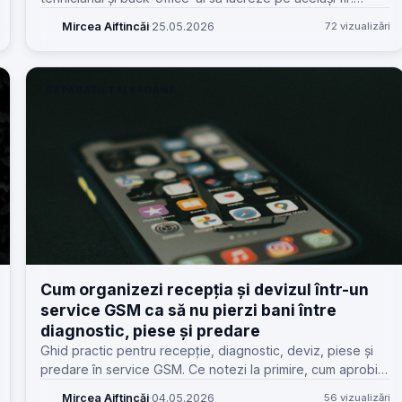
statusuri, costuri, stoc, documente și comunicare clară.
Mircea Aiftincăi
·
25.05.2026
72 vizualizări
REPARAȚII TELEFOANE
Cum organizezi recepția și devizul într-un
service GSM ca să nu pierzi bani între
diagnostic, piese și predare
Ghid practic pentru recepție, diagnostic, deviz, piese și
predare în service GSM. Ce notezi la primire, cum aprobi
costuri și cum eviți pierderile și discuțiile inutile.
Mircea Aiftincăi
·
04.05.2026
56 vizualizări