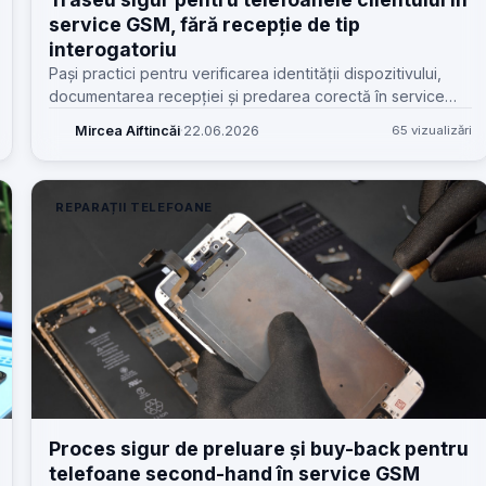
service GSM, fără recepție de tip
interogatoriu
Pași practici pentru verificarea identității dispozitivului,
documentarea recepției și predarea corectă în service
GSM, mai ales când apar blocări, MDM, blacklist sau
Mircea Aiftincăi
·
22.06.2026
65 vizualizări
neconcordanțe.
REPARAȚII TELEFOANE
Proces sigur de preluare și buy-back pentru
telefoane second-hand în service GSM