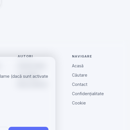
AUTORI
NAVIGARE
e
Andreea Radu
Acasă
Ionut Barbu
Căutare
eclame (dacă sunt activate
Mircea Aiftincăi
Contact
Confidențialitate
Cookie