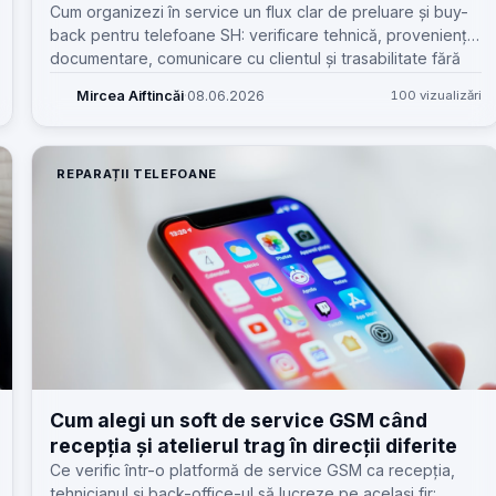
Cum organizezi în service un flux clar de preluare și buy-
back pentru telefoane SH: verificare tehnică, proveniență,
documentare, comunicare cu clientul și trasabilitate fără
haos.
Mircea Aiftincăi
·
08.06.2026
100 vizualizări
REPARAȚII TELEFOANE
Cum alegi un soft de service GSM când
recepția și atelierul trag în direcții diferite
Ce verific într-o platformă de service GSM ca recepția,
tehnicianul și back-office-ul să lucreze pe același fir: