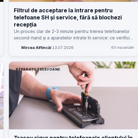
Filtrul de acceptare la intrare pentru
telefoane SH și service, fără să blochezi
recepția
Un proces clar de 2-3 minute pentru trierea telefoanelor
second-hand și a aparatelor intrate în service: ce verifici
imediat, când pui pe hold și cum documentezi fără
Mircea Aiftincăi
·
13.07.2026
63 vizualizări
dispute.
REPARAȚII TELEFOANE
Traseu sigur pentru telefoanele clientului în