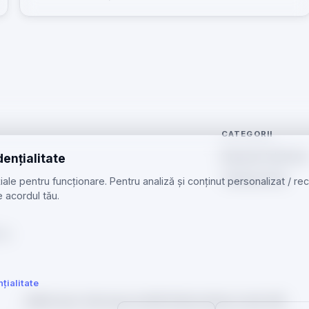
CATEGORII
Reparații telefoan
dențialitate
Telefoane Noi
ale pentru funcționare. Pentru analiză și conținut personalizat / r
 acordul tău.
 cu
țialitate
GSMOS
Ajutor Tehnologia
zenGSM
Telefoane Beiuș
Licitații GSM
·
·
·
·