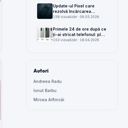
Update-ul Pixel care
rezolvă încărcarea
wireless și glitch-uri de
158 vizualizări ·
06.05.2026
cameră, văzut din service
Primele 24 de ore după ce
ți-ai stricat telefonul: plan
clar, greșeli de evitat și
153 vizualizări ·
18.04.2026
când mai merită reparat
Autori
Andreea Radu
Ionut Barbu
Mircea Aiftincăi