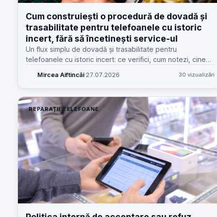
Cum construiești o procedură de dovadă și
trasabilitate pentru telefoanele cu istoric
incert, fără să încetinești service-ul
Un flux simplu de dovadă și trasabilitate pentru
telefoanele cu istoric incert: ce verifici, cum notezi, cine
răspunde și cum reduci disputele fără să blochezi
Mircea Aiftincăi
·
27.07.2026
30 vizualizări
recepția.
REPARAȚII TELEFOANE
Politica internă de acceptare sau refuz