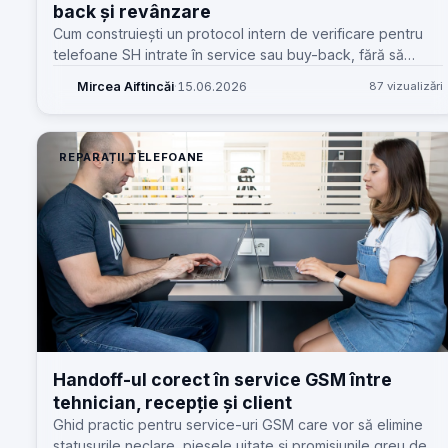
back și revânzare
Cum construiești un protocol intern de verificare pentru
telefoane SH intrate în service sau buy-back, fără să
încetinești recepția și fără riscuri ascunse.
Mircea Aiftincăi
·
15.06.2026
87 vizualizări
REPARAȚII TELEFOANE
Handoff-ul corect în service GSM între
tehnician, recepție și client
Ghid practic pentru service-uri GSM care vor să elimine
statusurile neclare, piesele uitate și promisiunile greu de