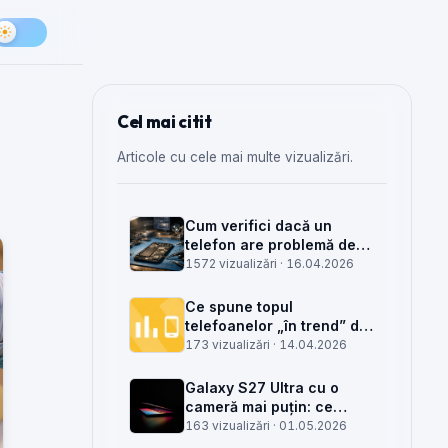
Cel mai citit
Articole cu cele mai multe vizualizări.
Cum verifici dacă un
telefon are problemă de
semnal din antenă, din
1572 vizualizări ·
16.04.2026
placa de bază sau din
rețea
Ce spune topul
telefoanelor „în trend” din
săptămâna 15 despre
173 vizualizări ·
14.04.2026
munca din service GSM
Galaxy S27 Ultra cu o
cameră mai puțin: ce
înseamnă pentru service,
163 vizualizări ·
01.05.2026
piese și client