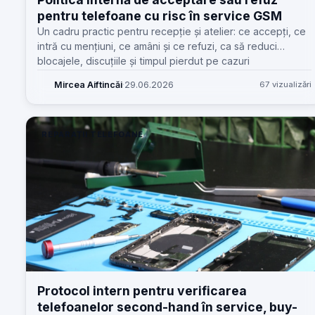
pentru telefoane cu risc în service GSM
Un cadru practic pentru recepție și atelier: ce accepți, ce
intră cu mențiuni, ce amâni și ce refuzi, ca să reduci
blocajele, discuțiile și timpul pierdut pe cazuri
problematice.
Mircea Aiftincăi
·
29.06.2026
67 vizualizări
REPARAȚII TELEFOANE
Protocol intern pentru verificarea
telefoanelor second-hand în service, buy-