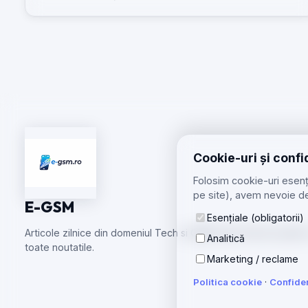
direcție.
Cookie-uri și confi
Folosim cookie-uri esenți
pe site), avem nevoie de
E-GSM
Esențiale (obligatorii)
Articole zilnice din domeniul Tech si GSM care te tin la curent
Analitică
toate noutatile.
Marketing / reclame
Politica cookie
·
Confiden