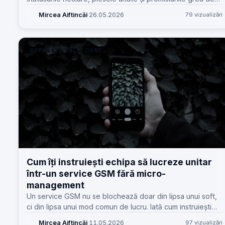
urmărit între recepție, tehnician și client.
Mircea Aiftincăi
·
26.05.2026
79 vizualizări
REPARAȚII TELEFOANE
Cum îți instruiești echipa să lucreze unitar
într-un service GSM fără micro-
management
Un service GSM nu se blochează doar din lipsa unui soft,
ci din lipsa unui mod comun de lucru. Iată cum instruiești
recepția, tehnicienii și back-office-ul să tragă în aceeași
Mircea Aiftincăi
·
11.05.2026
97 vizualizări