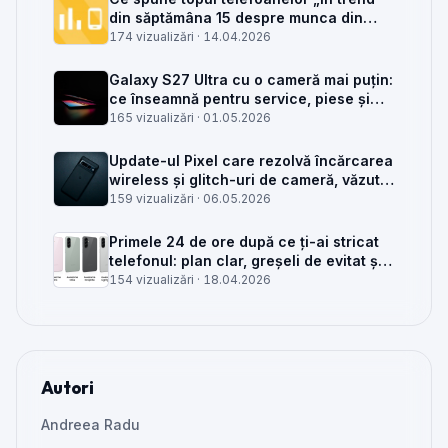
din săptămâna 15 despre munca din
service GSM
174 vizualizări ·
14.04.2026
Galaxy S27 Ultra cu o cameră mai puțin:
ce înseamnă pentru service, piese și
client
165 vizualizări ·
01.05.2026
Update-ul Pixel care rezolvă încărcarea
wireless și glitch-uri de cameră, văzut
din service
159 vizualizări ·
06.05.2026
Primele 24 de ore după ce ți-ai stricat
telefonul: plan clar, greșeli de evitat și
când mai merită reparat
154 vizualizări ·
18.04.2026
Autori
Andreea Radu