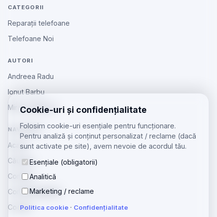
CATEGORII
Reparații telefoane
Telefoane Noi
AUTORI
Andreea Radu
Ionut Barbu
Mircea Aiftincăi
Cookie-uri și confidențialitate
Folosim cookie-uri esențiale pentru funcționare.
NAVIGARE
Pentru analiză și conținut personalizat / reclame (dacă
Acasă
sunt activate pe site), avem nevoie de acordul tău.
Căutare
Esențiale (obligatorii)
Contact
Analitică
Marketing / reclame
Confidențialitate
Cookie
Politica cookie
·
Confidențialitate