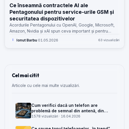
Ce înseamnă contractele AI ale
Pentagonului pentru service-urile GSM și
securitatea dispozitivelor
Acordurile Pentagonului cu OpenAI, Google, Microsoft,
Amazon, Nvidia și xAI spun ceva important și pentru
service-urile GSM: cine controlează infrastructura,
Ionut Barbu
·
01.05.2026
63 vizualizări
I
modelele și lanțul de aprovizionare.
Cel mai citit
Articole cu cele mai multe vizualizări.
Cum verifici dacă un telefon are
problemă de semnal din antenă, din
placa de bază sau din rețea
1578 vizualizări ·
16.04.2026
Ce spune topul telefoanelor „în trend”